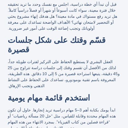
قبل أن تبدأ أي خطة دراسية، اجلس مع نفسك وحدد ما تريد تحقيقه
خلال فترة معينة، سواء كانت أسبوعاً أو شهراً أو فصلاً دراسياً كاملاً.
هل تريد رفع مستواك في مادة معينة؟ هل هدفك إنهاء مشروع بحثي
أو التحضير لامتحان نهائي؟ الأهداف الواضحة تساعدك على معرفة
أولوياتك وتجنب إضاعة الوقت على أمور غير ضرورية.
قسّم وقتك على شكل جلسات
قصيرة
العقل البشري لا يستطيع الحفاظ على التركيز لفترات طويلة جداً،
لذلك من الأفضل أن تقسم وقتك إلى جلسات دراسة تتراوح بين 25
و45 دقيقة، يتبعها استراحة قصيرة من 5 إلى 10 دقائق. هذه الطريقة،
المعروفة باسم
تقنية بومودورو
، تساعدك على الحفاظ على النشاط
الذهني وتجنب الإرهاق.
استخدم قائمة مهام يومية
ابدأ يومك بكتابة أهم 3–5 مهام دراسية تريد إنجازها. حاول أن تكون
هذه المهام محددة وقابلة للقياس، مثل “حل 20 مسألة رياضيات” أو
“قراءة فصلين من كتاب الفيزياء”. بمجرد الانتهاء من هذه المهام
ستشعر بالإنجاز، ما يمنحك دافعاً للاستمرار.