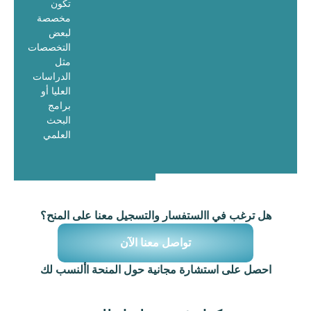
تكون
مخصصة
لبعض
التخصصات
مثل
الدراسات
العليا أو
برامج
البحث
العلمي
هل ترغب في االستفسار والتسجيل معنا على المنح؟
تواصل معنا الآن
احصل على استشارة مجانية حول المنحة األنسب لك