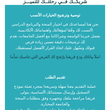
شريكــك فــي رحلتــك للتميـــز
توصية وترشيح الخيارات الأنسب
نحن هنا لمساعدتك في اختيار المنحة والبرنامج الدراسي
األنسب لك وفًقا لمؤهالتك واهتماماتك األكاديمية.
بفضل خبرتنا الواسعة وشراكاتنا مع أفضل الجامعات، نقدم
لك ترشيحات دقيقة تضمن زيادة فرص
قبولك وتسّهل عليك اتخاذ القرار األفضل لمستقبلك.
املأ بياناتك ودع فريقنا يرّشح لك الفرص التي تناسبك تماًما
تقديم الطلب
عملية التقديم معنا سهلة وسريعة! بمجرد تعبئة نموذج
التسجيل وإرسال مستنداتك األساسية، يتولى
فريقنا مراجعة ملفك وتجهيزه وفق متطلبات المنحة
والجامعة المختارة.
نحن نرافقك خطوة بخطوة لضمان تقديم طلب قوي