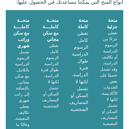
أنواع المنح التي يمكننا مساعدتك في الحصول عليها:
منحة
منحة
منحــة
منحــة
جزئية
كاملة
كاملــــة
كاملــــة
تغطي
مع سكن
مع سكن
تغطي
جزءًا من
مجاني
وراتب
كامل
الرسوم
تغطي
شهري
الرسوم
الدراسية
كامل
تشمل
الدراسية
أو تكاليف
الرسوم
الرسوم
طوال
الدراسة،
الدراسية
الدراسية
فترة
وقد تشمل
طوال فترة
بالكامل،
الدراسة،
خصمًا على
الدراسة،
مع سكن
بعض
لكنها لا
لكنها لا
مجاني،
الخدمات
تشمل
بالإضافة
تشمل
الأكاديمية،
السكن أو
إلى راتب
السكن أو
لكنها لا
المصاريف
شهري
المصاريف
تشمل
الشخصية
يغطي
الشخصية
السكن أو
تكاليف
المصاريف
المعيشة،
المعيشية
وغالبًا ما