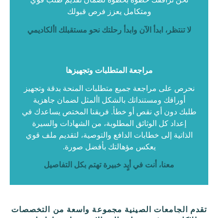
ومتكامل يعزز فرص قبولك
لا تنتظر، ابدأ الآن وابدأ رحلتك نحو مستقبلك األكاديمي
مراجعة المتطلبات وتجهيزها
نحرص على مراجعة جميع متطلبات المنحة بدقة وتجهيز
أوراقك ومستنداتك بالشكل األمثل لضمان جاهزية
طلبك دون أي نقص أو خطأ. فريقنا المختص يساعدك في
إعداد كل الوثائق المطلوبة، من الشهادات والسيرة
الذاتية إلى خطابات الدافع والتوصية، لتقديم ملف قوي
يعكس مؤهالتك بأفضل صورة.
معنا، أنت في أيٍد خبيرة تهتم بكل التفاصيل
تقدم الجامعات الصينية مجموعة واسعة من التخصصات