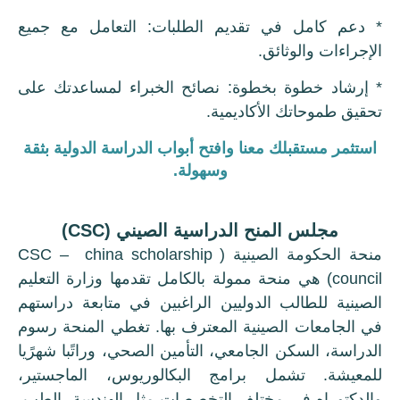
* دعم كامل في تقديم الطلبات: التعامل مع جميع
الإجراءات والوثائق.
* إرشاد خطوة بخطوة: نصائح الخبراء لمساعدتك على
تحقيق طموحاتك الأكاديمية.
استثمر مستقبلك معنا وافتح أبواب الدراسة الدولية بثقة
وسهولة.
مجلس المنح الدراسية الصيني (CSC)
منحة الحكومة الصينية ( CSC – china scholarship
council) هي منحة ممولة بالكامل تقدمها وزارة التعليم
الصينية للطالب الدوليين الراغبين في متابعة دراستهم
في الجامعات الصينية المعترف بها. تغطي المنحة رسوم
الدراسة، السكن الجامعي، التأمين الصحي، وراتًبا شهرًيا
للمعيشة. تشمل برامج البكالوريوس، الماجستير،
والدكتوراه في مختلف التخصصات مثل الهندسة، الطب،