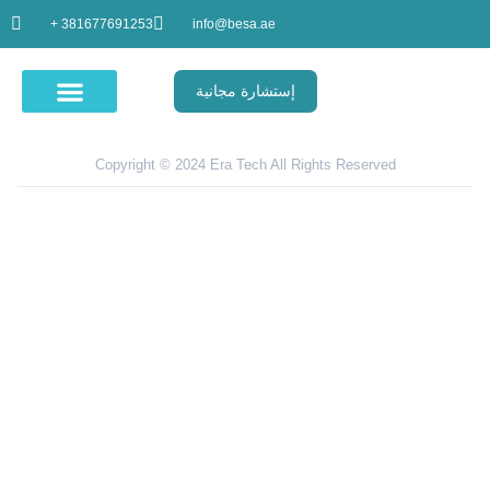
+ 381677691253
info@besa.ae
إستشارة مجانية
الدورات التعليمية
المنح الدراسية
Copyright © 2024 Era Tech All Rights Reserved